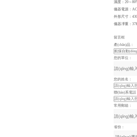
濕度：20～80
儀器電源：AC2
外形尺寸：430
儀器凈重：37
留言框
產(chǎn)品：
您的單位：
您的姓名：
聯(lián)系電
常用郵箱：
省份：