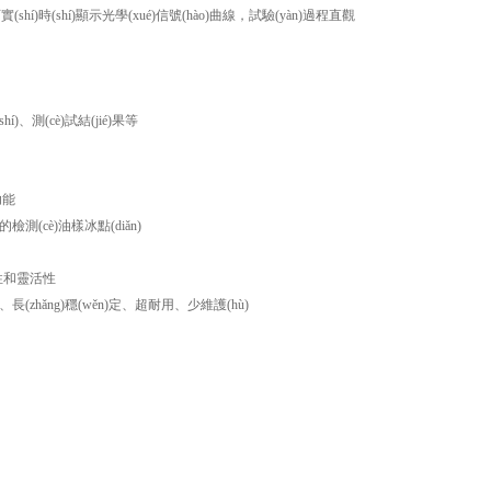
，可實(shí)時(shí)顯示光學(xué)信號(hào)曲線，試驗(yàn)過程直觀
shí)、測(cè)試結(jié)果等
功能
檢測(cè)油樣冰點(diǎn)
全性和靈活性
ng)穩(wěn)定、超耐用、少維護(hù)