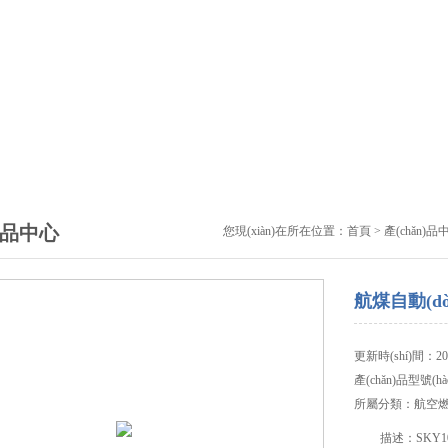
n)品中心
您現(xiàn)在所在位置：
首頁
>
產(chǎn)品
航煤自動(dòn
更新時(shí)間：202
產(chǎn)品型號(hà
所屬分類：航空燃料
描述：SKY10